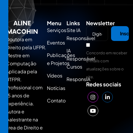
Menu
Links
Newsletter
Serviços
Site IA
Inscr
Responsável
Doutora em
Eventos
Direito pela UFPR.
IA
Concordo em receber
Publicações
Mestre em
Responsável
e-mails com
e Projetos
Computação
Cursos
atualizações sobre o
Aplicada pela
Vídeos
site.
ResponsIA
UTFPR.
Redes sociais
Profissional com
Notícias
15 anos de
Contato
experiência.
Autora e
palestrante na
área de Direito e