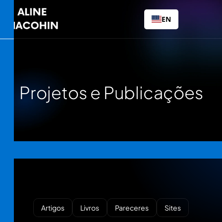
EN
P
r
o
j
e
t
o
s
e
P
u
b
l
i
c
a
ç
õ
e
s
Artigos
Livros
Pareceres
Sites