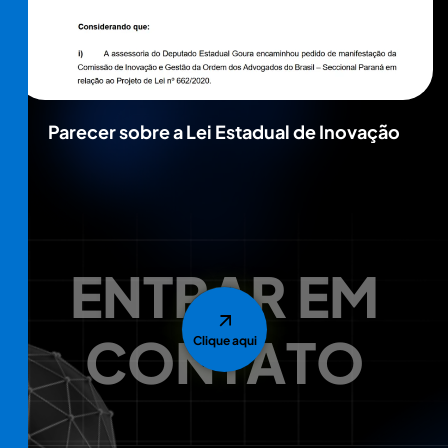
Parecer sobre a Lei Estadual de Inovação
E
N
T
R
A
R
E
M
C
O
N
T
A
T
O
Clique aqui