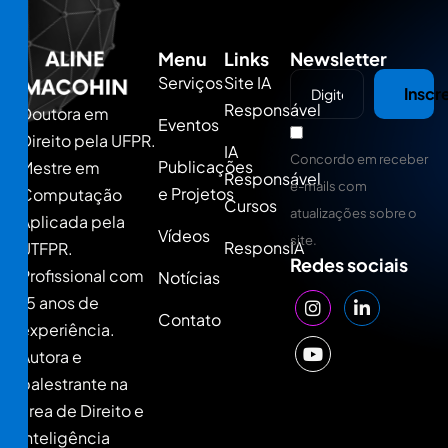
Menu
Links
Newsletter
Serviços
Site IA
Inscr
Responsável
Doutora em
Eventos
Direito pela UFPR.
IA
Concordo em receber
Publicações
Mestre em
Responsável
e-mails com
e Projetos
Computação
Cursos
atualizações sobre o
Aplicada pela
Vídeos
site.
ResponsIA
UTFPR.
Redes sociais
Profissional com
Notícias
15 anos de
Contato
experiência.
Autora e
palestrante na
área de Direito e
Inteligência