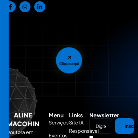
Clique aqui
Menu
Links
Newsletter
Serviços
Site IA
Inscr
Responsável
Doutora em
Eventos