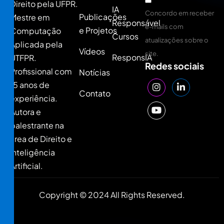
Direito pela UFPR.
IA
Concordo em receber
Publicações
Mestre em
Responsável
e-mails com
e Projetos
Computação
Cursos
atualizações sobre o
Aplicada pela
Vídeos
site.
ResponsIA
UTFPR.
Redes sociais
Profissional com
Notícias
15 anos de
Contato
experiência.
Autora e
palestrante na
área de Direito e
Inteligência
Artificial.
Copyright © 2024 All Rights Reserved.