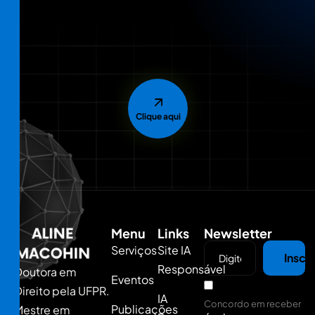
Clique aqui
Menu
Links
Newsletter
Serviços
Site IA
Inscr
Responsável
Doutora em
Eventos
Direito pela UFPR.
IA
Concordo em receber
Publicações
Mestre em