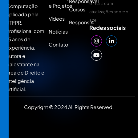
Responsável
e-mails com
e Projetos
Computação
Cursos
atualizações sobre o
Aplicada pela
Vídeos
site.
ResponsIA
UTFPR.
Redes sociais
Profissional com
Notícias
15 anos de
Contato
experiência.
Autora e
palestrante na
área de Direito e
Inteligência
Artificial.
Copyright © 2024 All Rights Reserved.