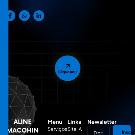
Clique aqui
Menu
Links
Newsletter
Serviços
Site IA
Inscr