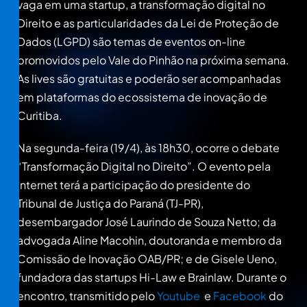
vaga em uma startup, a transformação digital no
Direito e as particularidades da Lei de Proteção de
Dados (LGPD) são temas de eventos on-line
promovidos pelo Vale do Pinhão na próxima semana.
As lives são gratuitas e poderão ser acompanhadas
em plataformas do ecossistema de inovação de
Curitiba.
Na segunda-feira (19/4), às 18h30, ocorre o debate
“Transformação Digital no Direito”. O evento pela
internet terá a participação do presidente do
Tribunal de Justiça do Paraná (TJ-PR),
desembargador José Laurindo de Souza Netto; da
advogada Aline Macohin, doutoranda e membro da
Comissão de Inovação OAB/PR; e de Gisele Ueno,
fundadora das startups Hi-Law e Brainlaw. Durante o
encontro, transmitido pelo
Youtube
e
Facebook
do