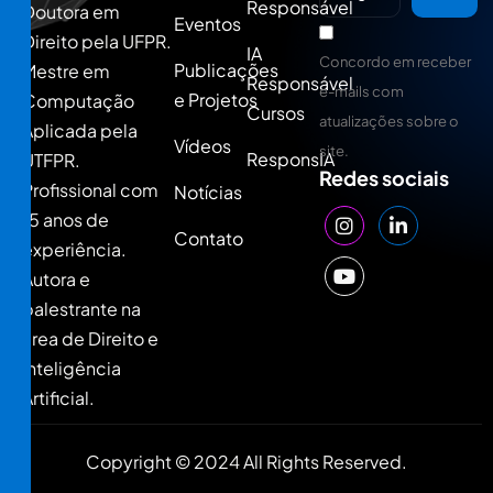
Responsável
Doutora em
Eventos
Direito pela UFPR.
IA
Concordo em receber
Publicações
Mestre em
Responsável
e-mails com
e Projetos
Computação
Cursos
atualizações sobre o
Aplicada pela
Vídeos
site.
ResponsIA
UTFPR.
Redes sociais
Profissional com
Notícias
15 anos de
Contato
experiência.
Autora e
palestrante na
área de Direito e
Inteligência
Artificial.
Copyright © 2024 All Rights Reserved.