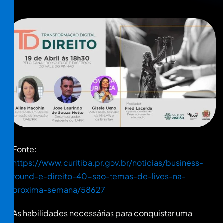
Fonte:
https://www.curitiba.pr.gov.br/noticias/business-
round-e-direito-40-sao-temas-de-lives-na-
proxima-semana/58627
As habilidades necessárias para conquistar uma