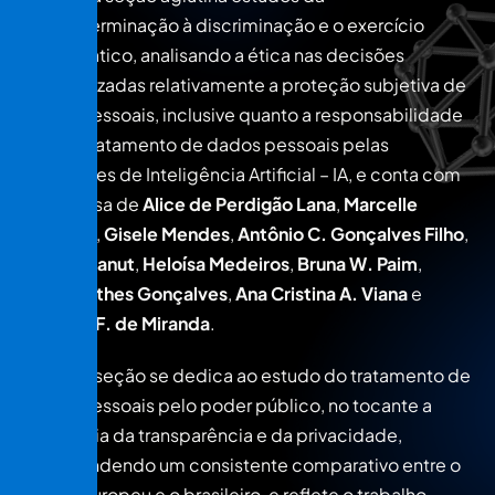
autodeterminação à discriminação e o exercício
democrático, analisando a ética nas decisões
automatizadas relativamente a proteção subjetiva de
dados pessoais, inclusive quanto a responsabilidade
civil no tratamento de dados pessoais pelas
aplicações de Inteligência Artificial – IA, e conta com
a pesquisa de
Alice de Perdigão Lana
,
Marcelle
Cortiano
,
Gisele Mendes
,
Antônio C. Gonçalves Filho
,
Letícia Canut
,
Heloísa Medeiros
,
Bruna W. Paim
,
Lukas Ruthes Gonçalves
,
Ana Cristina A. Viana
e
Carolina F. de Miranda
.
A quarta seção se dedica ao estudo do tratamento de
dados pessoais pelo poder público, no tocante a
dicotomia da transparência e da privacidade,
empreendendo um consistente comparativo entre o
direito europeu e o brasileiro, e reflete o trabalho