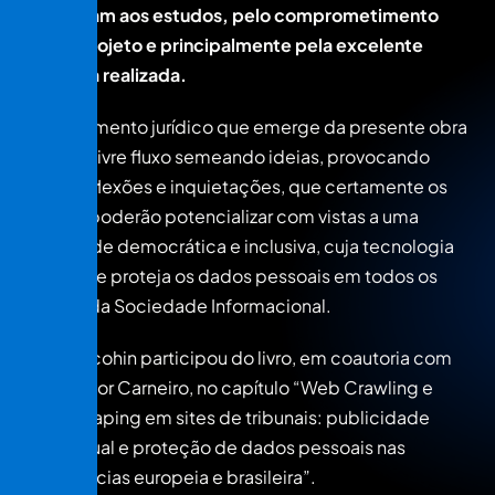
dedicaram aos estudos, pelo comprometimento
com o projeto e principalmente pela excelente
pesquisa realizada.
O pensamento jurídico que emerge da presente obra
ganhará livre fluxo semeando ideias, provocando
novas reflexões e inquietações, que certamente os
leitores poderão potencializar com vistas a uma
sociedade democrática e inclusiva, cuja tecnologia
respeite e proteja os dados pessoais em todos os
setores da Sociedade Informacional.
Aline Macohin participou do livro, em coautoria com
João Victor Carneiro, no capítulo “Web Crawling e
Web Scraping em sites de tribunais: publicidade
processual e proteção de dados pessoais nas
experiências europeia e brasileira”.