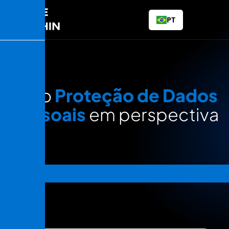
PT
L
i
v
r
o
P
r
o
t
e
ç
ã
o
d
e
D
a
d
o
s
P
e
s
s
o
a
i
s
e
m
p
e
r
s
p
e
c
t
i
v
a