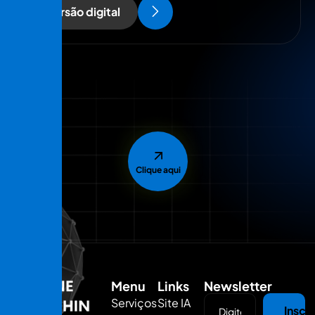
Versão digital
Clique aqui
Menu
Links
Newsletter
Serviços
Site IA
Inscr