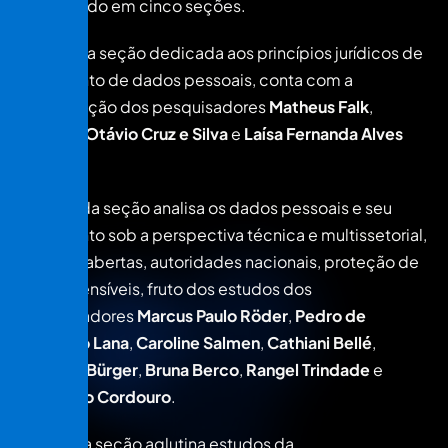
estruturado em cinco seções.
A primeira seção dedicada aos princípios jurídicos de
tratamento de dados pessoais, conta com a
contribuição dos pesquisadores
Matheus Falk
,
Rodrigo Otávio Cruz e Silva
e
Laísa Fernanda Alves
Vieira
.
A segunda seção analisa os dados pessoais e seu
tratamento sob a perspectiva técnica e multissetorial,
cláusula abertas, autoridades nacionais, proteção de
dados sensíveis, fruto dos estudos dos
pesquisadores
Marcus Paulo Röder
,
Pedro de
Perdigão Lana
,
Caroline Salmen
,
Cathiani Bellé
,
Marcelo Bürger
,
Bruna Berco
,
Rangel Trindade
e
Leonardo Cordouro
.
A terceira seção aglutina estudos da