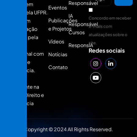
Responsável
Doutora em
Eventos
Direito pela UFPR.
IA
Concordo em receber
Publicações
Mestre em
Responsável
e-mails com
e Projetos
Computação
Cursos
atualizações sobre o
Aplicada pela
Vídeos
site.
ResponsIA
UTFPR.
Redes sociais
Profissional com
Notícias
15 anos de
Contato
experiência.
Autora e
palestrante na
área de Direito e
Inteligência
Artificial.
Copyright © 2024 All Rights Reserved.