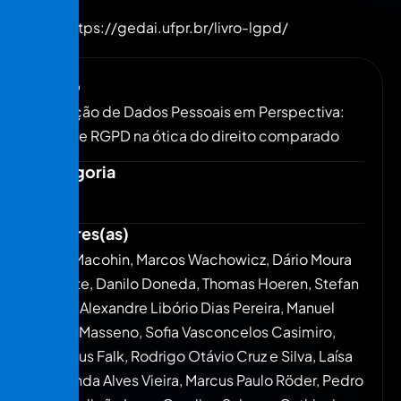
Fonte:
https://gedai.ufpr.br/livro-lgpd/
Título
Proteção de Dados Pessoais em Perspectiva:
LGPD e RGPD na ótica do direito comparado
Categoria
Livro
Autores(as)
Aline Macohin, Marcos Wachowicz, Dário Moura
Vicente, Danilo Doneda, Thomas Hoeren, Stefan
Pineli, Alexandre Libório Dias Pereira, Manuel
David Masseno, Sofia Vasconcelos Casimiro,
Matheus Falk, Rodrigo Otávio Cruz e Silva, Laísa
Fernanda Alves Vieira, Marcus Paulo Röder, Pedro