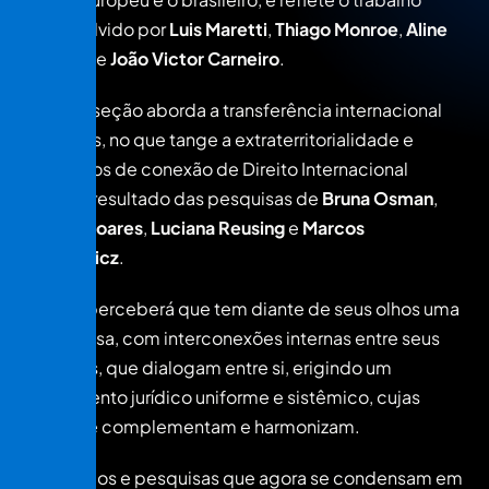
desenvolvido por
Luis Maretti
,
Thiago Monroe
,
Aline
Macohin
e
João Victor Carneiro
.
A quinta seção aborda a transferência internacional
de dados, no que tange a extraterritorialidade e
elementos de conexão de Direito Internacional
Privado, resultado das pesquisas de
Bruna Osman
,
Jessica Soares
,
Luciana Reusing
e
Marcos
Wachowicz
.
O leitor perceberá que tem diante de seus olhos uma
obra coesa, com interconexões internas entre seus
capítulos, que dialogam entre si, erigindo um
pensamento jurídico uniforme e sistêmico, cujas
partes se complementam e harmonizam.
Os estudos e pesquisas que agora se condensam em