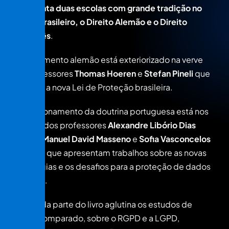
representa duas escolas com grande tradição no
direito brasileiro, o Direito Alemão e o Direito
Português
.
O pensamento alemão está exteriorizado na verve
dos professores
Thomas Hoeren
e
Stefan Pineli
que
analisam a nova Lei de Proteção brasileira.
O posicionamento da doutrina portuguesa está nos
estudos dos professores
Alexandre Libório Dias
Pereira
,
Manuel David Masseno
e
Sofia Vasconcelos
Casimiro
que apresentam trabalhos sobre as novas
tecnologias e os desafios para a proteção de dados
pessoais.
A segunda parte do livro aglutina os estudos de
direito comparado, sobre o RGPD e a LGPD,