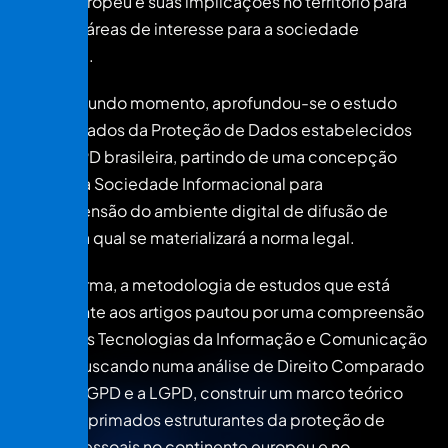
RGPD europeu e suas implicações no território para
diversas áreas de interesse para a sociedade
brasileira.
Num segundo momento, aprofundou-se o estudo
dos primados da Proteção de Dados estabelecidos
pela LGPD brasileira, partindo de uma concepção
ampla da Sociedade Informacional para
compreensão do ambiente digital de difusão de
dados na qual se materializará a norma legal.
Desta forma, a metodologia de estudos que está
subjacente aos artigos pautou por uma compreensão
das novas Tecnologias da Informação e Comunicação
– TICs, buscando numa análise de Direito Comparado
entre o RGPD e a LGPD, construir um marco teórico
sobre os primados estruturantes da proteção de
dados pessoais no continente europeu e no