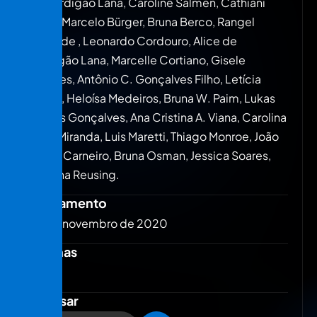
de Perdigão Lana, Caroline Salmen, Cathiani
Bellé, Marcelo Bürger, Bruna Berco, Rangel
Trindade , Leonardo Cordouro, Alice de
Perdigão Lana, Marcelle Cortiano, Gisele
Mendes, Antônio C. Gonçalves Filho, Letícia
Canut, Heloísa Medeiros, Bruna W. Paim, Lukas
Ruthes Gonçalves, Ana Cristina A. Viana, Carolina
F. de Miranda, Luis Maretti, Thiago Monroe, João
Victor Carneiro, Bruna Osman, Jessica Soares,
Luciana Reusing.
Lançamento
28 de novembro de 2020
Páginas
628
Acessar