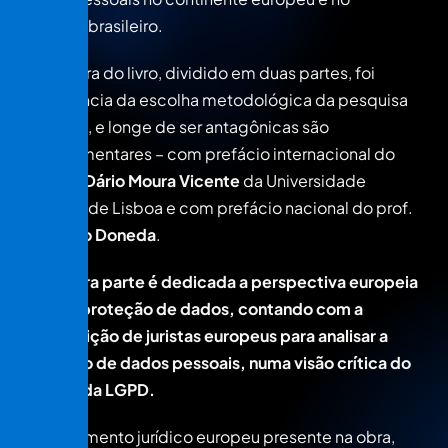
território brasileiro.
A estrutura do livro, dividido em duas partes, foi
decorrência da escolha metodológica da pesquisa
realizada, e longe de ser antagônicas são
complementares – com prefácio internacional do
prof. Dr.
Dário Moura Vicente
da Universidade
Clássica de Lisboa e com prefácio nacional do prof.
Dr.
Danilo Doneda
.
A primeira parte é dedicada a perspectiva europeia
sobre a proteção de dados, contando com a
contribuição de juristas europeus para analisar a
proteção de dados pessoais, numa visão crítica do
RGPD e da LGPD.
O pensamento jurídico europeu presente na obra,